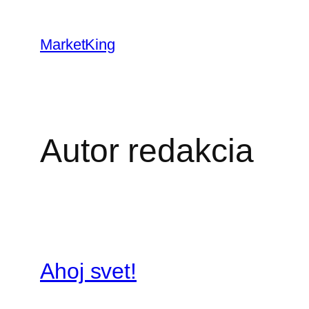
Prejsť
na
MarketKing
obsah
Autor
redakcia
Ahoj svet!